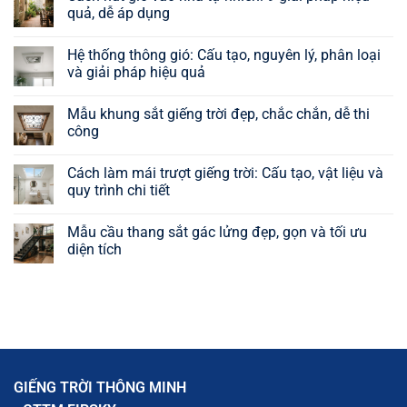
quả, dễ áp dụng
Không
có
Hệ thống thông gió: Cấu tạo, nguyên lý, phân loại
bình
luận
và giải pháp hiệu quả
ở
Cách
Không
hút
có
Mẫu khung sắt giếng trời đẹp, chắc chắn, dễ thi
gió
bình
vào
luận
công
nhà
ở
tự
Hệ
Không
nhiên:
thống
có
Cách làm mái trượt giếng trời: Cấu tạo, vật liệu và
9
thông
bình
giải
gió:
luận
quy trình chi tiết
pháp
Cấu
ở
hiệu
tạo,
Mẫu
Không
quả,
nguyên
khung
có
Mẫu cầu thang sắt gác lửng đẹp, gọn và tối ưu
dễ
lý,
sắt
bình
áp
phân
giếng
luận
diện tích
dụng
loại
trời
ở
và
đẹp,
Cách
Không
giải
chắc
làm
có
pháp
chắn,
mái
bình
hiệu
dễ
trượt
luận
quả
thi
giếng
ở
công
trời:
Mẫu
Cấu
cầu
tạo,
thang
vật
sắt
liệu
gác
GIẾNG TRỜI THÔNG MINH
và
lửng
quy
đẹp,