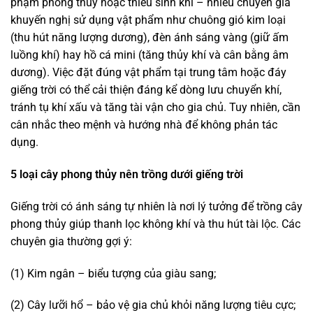
phạm phong thủy hoặc thiếu sinh khí – nhiều chuyên gia
khuyến nghị sử dụng vật phẩm như chuông gió kim loại
(thu hút năng lượng dương), đèn ánh sáng vàng (giữ ấm
luồng khí) hay hồ cá mini (tăng thủy khí và cân bằng âm
dương). Việc đặt đúng vật phẩm tại trung tâm hoặc đáy
giếng trời có thể cải thiện đáng kể dòng lưu chuyển khí,
tránh tụ khí xấu và tăng tài vận cho gia chủ. Tuy nhiên, cần
cân nhắc theo mệnh và hướng nhà để không phản tác
dụng.
5 loại cây phong thủy nên trồng dưới giếng trời
Giếng trời có ánh sáng tự nhiên là nơi lý tưởng để trồng cây
phong thủy giúp thanh lọc không khí và thu hút tài lộc. Các
chuyên gia thường gợi ý:
(1) Kim ngân – biểu tượng của giàu sang;
(2) Cây lưỡi hổ – bảo vệ gia chủ khỏi năng lượng tiêu cực;