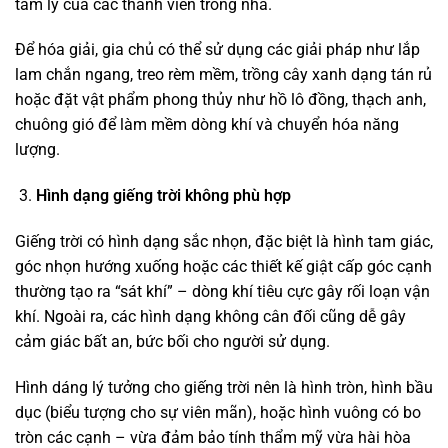
tâm lý của các thành viên trong nhà.
Để hóa giải, gia chủ có thể sử dụng các giải pháp như lắp
lam chắn ngang, treo rèm mềm, trồng cây xanh dạng tán rủ
hoặc đặt vật phẩm phong thủy như hồ lô đồng, thạch anh,
chuông gió để làm mềm dòng khí và chuyển hóa năng
lượng.
Hình dạng giếng trời không phù hợp
Giếng trời có hình dạng sắc nhọn, đặc biệt là hình tam giác,
góc nhọn hướng xuống hoặc các thiết kế giật cấp góc cạnh
thường tạo ra “sát khí” – dòng khí tiêu cực gây rối loạn vận
khí. Ngoài ra, các hình dạng không cân đối cũng dễ gây
cảm giác bất an, bức bối cho người sử dụng.
Hình dáng lý tưởng cho giếng trời nên là hình tròn, hình bầu
dục (biểu tượng cho sự viên mãn), hoặc hình vuông có bo
tròn các cạnh – vừa đảm bảo tính thẩm mỹ vừa hài hòa