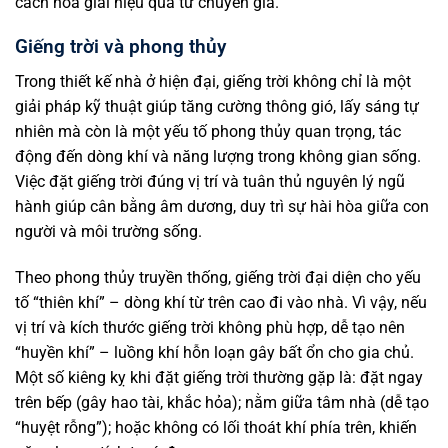
cách hóa giải hiệu quả từ chuyên gia.
Giếng trời và phong thủy
Trong thiết kế nhà ở hiện đại, giếng trời không chỉ là một
giải pháp kỹ thuật giúp tăng cường thông gió, lấy sáng tự
nhiên mà còn là một yếu tố phong thủy quan trọng, tác
động đến dòng khí và năng lượng trong không gian sống.
Việc đặt giếng trời đúng vị trí và tuân thủ nguyên lý ngũ
hành giúp cân bằng âm dương, duy trì sự hài hòa giữa con
người và môi trường sống.
Theo phong thủy truyền thống, giếng trời đại diện cho yếu
tố “thiên khí” – dòng khí từ trên cao đi vào nhà. Vì vậy, nếu
vị trí và kích thước giếng trời không phù hợp, dễ tạo nên
“huyền khí” – luồng khí hỗn loạn gây bất ổn cho gia chủ.
Một số kiêng kỵ khi đặt giếng trời thường gặp là: đặt ngay
trên bếp (gây hao tài, khắc hỏa); nằm giữa tâm nhà (dễ tạo
“huyệt rỗng”); hoặc không có lối thoát khí phía trên, khiến