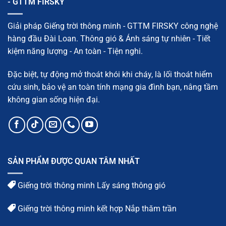
- GTTM FIRSKY
trình
gọn
chi
và
tiết
tối
ưu
Giải pháp Giếng trời thông minh - GTTM FIRSKY công nghệ
diện
tích
hàng đầu Đài Loan. Thông gió & Ánh sáng tự nhiên - Tiết
kiệm năng lượng - An toàn - Tiện nghi.
Đặc biệt, tự động mở thoát khói khi cháy, là lối thoát hiểm
cứu sinh, bảo vệ an toàn tính mạng gia đình bạn, nâng tầm
không gian sống hiện đại.
SẢN PHẨM ĐƯỢC QUAN TÂM NHẤT
Giếng trời thông minh Lấy sáng thông gió
Giếng trời thông minh kết hợp Nắp thăm trần