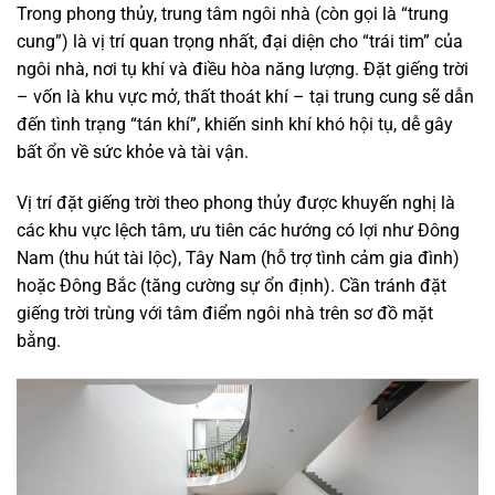
Trong phong thủy, trung tâm ngôi nhà (còn gọi là “trung
cung”) là vị trí quan trọng nhất, đại diện cho “trái tim” của
ngôi nhà, nơi tụ khí và điều hòa năng lượng. Đặt giếng trời
– vốn là khu vực mở, thất thoát khí – tại trung cung sẽ dẫn
đến tình trạng “tán khí”, khiến sinh khí khó hội tụ, dễ gây
bất ổn về sức khỏe và tài vận.
Vị trí đặt giếng trời theo phong thủy được khuyến nghị là
các khu vực lệch tâm, ưu tiên các hướng có lợi như Đông
Nam (thu hút tài lộc), Tây Nam (hỗ trợ tình cảm gia đình)
hoặc Đông Bắc (tăng cường sự ổn định). Cần tránh đặt
giếng trời trùng với tâm điểm ngôi nhà trên sơ đồ mặt
bằng.