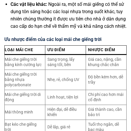
Các vật liệu khác:
Ngoài ra, một số mái giếng có thể sử
dụng tôn sáng hoặc các loại nhựa trong suốt khác, tuy
nhiên chúng thường ít được ưu tiên cho nhà ở dân dụng
cao cấp do hạn chế về thẩm mỹ và khả năng cách nhiệt.
Ưu nhược điểm của các loại mái che giếng trời
LOẠI MÁI CHE
ƯU ĐIỂM
NHƯỢC ĐIỂM
Mái che giếng trời
Sang trọng, lấy
Giá cao, nặng, cần
bằng kính cường lực
sáng tốt, bền
khung chắc chắn
Mái che giếng trời
Độ bền kém hơn, dễ
bằng nhựa
Nhẹ, rẻ, chống UV
trầy
polycarbonate
Mái che giếng trời di
Chi phí cao hơn mái
Linh hoạt, tiện lợi
động
cố định
Hiện đại, dễ điều
Giá thành cao, cần
Mái thông minh
khiển
bảo trì
Bạt kéo che giếng
Tuổi thọ ngắn, dễ
Dễ lắp, giá rẻ
trời
bạc màu