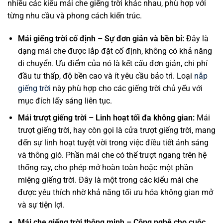
nhiều các kiểu mái che giếng trời khác nhau, phù hợp với
từng nhu cầu và phong cách kiến trúc.
Mái giếng trời cố định – Sự đơn giản và bền bỉ:
Đây là
dạng mái che được lắp đặt cố định, không có khả năng
di chuyển. Ưu điểm của nó là kết cấu đơn giản, chi phí
đầu tư thấp, độ bền cao và ít yêu cầu bảo trì. Loại
nắp
giếng trời
này phù hợp cho các giếng trời chủ yếu với
mục đích lấy sáng liên tục.
Mái trượt giếng trời – Linh hoạt tối đa không gian:
Mái
trượt giếng trời, hay còn gọi là cửa trượt giếng trời, mang
đến sự linh hoạt tuyệt vời trong việc điều tiết ánh sáng
và thông gió. Phần mái che có thể trượt ngang trên hệ
thống ray, cho phép mở hoàn toàn hoặc một phần
miệng giếng trời. Đây là một trong các kiểu mái che
được yêu thích nhờ khả năng tối ưu hóa không gian mở
và sự tiện lợi.
Mái che giếng trời thông minh – Công nghệ cho cuộc