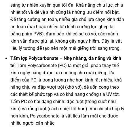
sáng tự nhiên xuyên qua tối đa. Khả năng chịu lực, chịu
nhiệt tốt và dễ vệ sinh cũng là những ưu điểm nổi bật.
Để tăng cường an toàn, nhiều gia chủ lựa chọn kính dán
an toàn (hai hoặc nhiều lớp kính cường lực ghép lại
bằng phim PVB), đảm bảo khi có sự cố vỡ, các mảnh
kính vẫn được giữ lại, không gây nguy hiểm. Đây là vật
liệu lý tưởng để tạo nên một mái giếng trời sang trọng.
Tấm lợp Polycarbonate – Nhẹ nhàng, đa năng và kinh
tế:
Tấm Polycarbonate (PC) là một giải pháp thay thế
kính ngày càng được ưa chuộng cho mái giếng. Ưu
điểm của PC là trọng lượng nhẹ hơn kính rất nhiều, khả
năng chịu va đập vượt trội (khó vỡ), dễ uốn cong theo
các thiết kế phức tạp và có khả năng chống tia UV tốt.
Tấm PC có hai dạng chính: đặc ruột (trong suốt như
kính) và rỗng ruột (cách nhiệt tốt hơn). Với chi phí hợp lý
hơn kính, Polycarbonate là vật liệu làm mái che được
nhiều người cân nhắc.