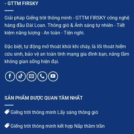
- GTTM FIRSKY
tạo,
vật
liệu
và
Giải pháp Giếng trời thông minh - GTTM FIRSKY công nghệ
quy
trình
hàng đầu Đài Loan. Thông gió & Ánh sáng tự nhiên - Tiết
chi
tiết
kiệm năng lượng - An toàn - Tiện nghi.
Đặc biệt, tự động mở thoát khói khi cháy, là lối thoát hiểm
cứu sinh, bảo vệ an toàn tính mạng gia đình bạn, nâng tầm
không gian sống hiện đại.
SẢN PHẨM ĐƯỢC QUAN TÂM NHẤT
Giếng trời thông minh Lấy sáng thông gió
Giếng trời thông minh kết hợp Nắp thăm trần