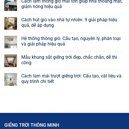
Cách làm thông gió mái tôn giúp nhà thoáng mát,
giảm nóng hiệu quả
Không
có
Cách hút gió vào nhà tự nhiên: 9 giải pháp hiệu
bình
luận
quả, dễ áp dụng
ở
Cách
Không
làm
có
Hệ thống thông gió: Cấu tạo, nguyên lý, phân loại
thông
bình
gió
luận
và giải pháp hiệu quả
mái
ở
tôn
Cách
Không
giúp
hút
có
Mẫu khung sắt giếng trời đẹp, chắc chắn, dễ thi
nhà
gió
bình
thoáng
vào
luận
công
mát,
nhà
ở
giảm
tự
Hệ
Không
nóng
nhiên:
thống
có
Cách làm mái trượt giếng trời: Cấu tạo, vật liệu và
hiệu
9
thông
bình
quả
giải
gió:
luận
quy trình chi tiết
pháp
Cấu
ở
hiệu
tạo,
Mẫu
Không
quả,
nguyên
khung
có
dễ
lý,
sắt
bình
áp
phân
giếng
luận
dụng
loại
trời
ở
và
đẹp,
Cách
giải
chắc
làm
pháp
chắn,
mái
hiệu
dễ
trượt
quả
thi
giếng
GIẾNG TRỜI THÔNG MINH
công
trời:
Cấu