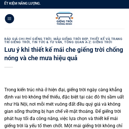
Bỏ
ĂNG LƯỢNG.
qua
nội
dung
BÁO GIÁ CHI PHÍ GIẾNG TRỜI
,
MẪU GIẾNG TRỜI ĐẸP
,
THIẾT KẾ VÀ TRANG
TRÍ GIẾNG TRỜI
,
TIN TỨC & TƯ VẤN
,
TỔNG QUAN A-Z: GIẾNG TRỜI
Lưu ý khi thiết kế mái che giếng trời chống
nóng và che mưa hiệu quả
Trong kiến trúc nhà ở hiện đại, giếng trời ngày càng khẳng
định vai trò không thể thiếu, đặc biệt tại các đô thị sầm uất
như Hà Nội, nơi mỗi mét vuông đất đều quý giá và không
gian sống thường bị hạn chế về mặt thoáng. Để giếng trời
phát huy tối đa công năng, việc lựa chọn và thiết kế mái
giếng trời là yếu tố then chốt. Một mái giếng trời không chỉ