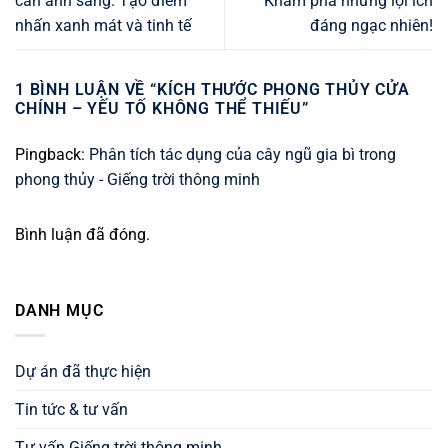
cần ánh sáng: Tạo điểm
Khám phá những lợi ích
nhấn xanh mát và tinh tế
đáng ngạc nhiên!
1 BÌNH LUẬN VỀ “
KÍCH THƯỚC PHONG THỦY CỬA
CHÍNH – YẾU TỐ KHÔNG THỂ THIẾU
”
Pingback:
Phân tích tác dụng của cây ngũ gia bì trong
phong thủy - Giếng trời thông minh
Bình luận đã đóng.
DANH MỤC
Dự án đã thực hiện
Tin tức & tư vấn
Tư vấn Giếng trời thông minh