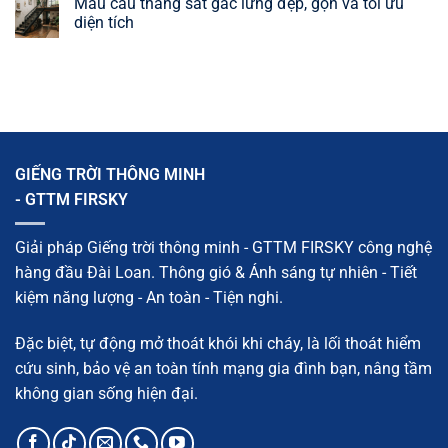
Mẫu cầu thang sắt gác lửng đẹp, gọn và tối ưu
dễ
lý,
sắt
bình
áp
phân
giếng
luận
diện tích
dụng
loại
trời
ở
và
đẹp,
Cách
Không
giải
chắc
làm
có
pháp
chắn,
mái
bình
hiệu
dễ
trượt
luận
quả
thi
giếng
ở
công
trời:
Mẫu
Cấu
cầu
tạo,
thang
vật
sắt
liệu
gác
GIẾNG TRỜI THÔNG MINH
và
lửng
quy
đẹp,
- GTTM FIRSKY
trình
gọn
chi
và
tiết
tối
ưu
Giải pháp Giếng trời thông minh - GTTM FIRSKY công nghệ
diện
tích
hàng đầu Đài Loan. Thông gió & Ánh sáng tự nhiên - Tiết
kiệm năng lượng - An toàn - Tiện nghi.
Đặc biệt, tự động mở thoát khói khi cháy, là lối thoát hiểm
cứu sinh, bảo vệ an toàn tính mạng gia đình bạn, nâng tầm
không gian sống hiện đại.