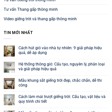
Tư vấn Thang gấp thông minh
Video giếng trời và thang gấp thông minh
TIN MỚI NHẤT
Cách hút gió vào nhà tự nhiên: 9 giải pháp hiệu
quả, dễ áp dụng
Không
có
Hệ thống thông gió: Cấu tạo, nguyên lý, phân loại
bình
luận
và giải pháp hiệu quả
ở
Cách
Không
hút
có
Mẫu khung sắt giếng trời đẹp, chắc chắn, dễ thi
gió
bình
vào
luận
công
nhà
ở
tự
Hệ
Không
nhiên:
thống
có
Cách làm mái trượt giếng trời: Cấu tạo, vật liệu và
9
thông
bình
giải
gió:
luận
quy trình chi tiết
pháp
Cấu
ở
hiệu
tạo,
Mẫu
Không
quả,
nguyên
khung
có