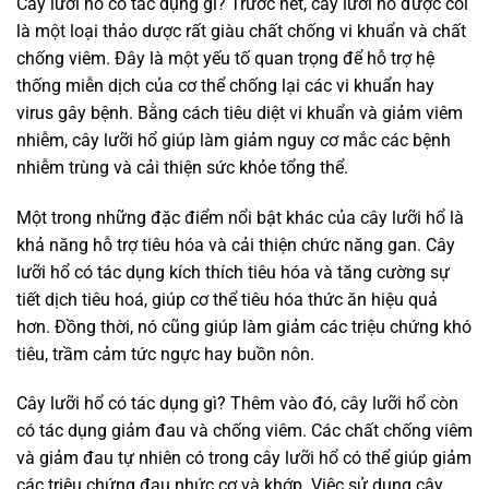
Cây lưỡi hổ có tác dụng gì? Trước hết, cây lưỡi hổ được coi
là một loại thảo dược rất giàu chất chống vi khuẩn và chất
chống viêm. Đây là một yếu tố quan trọng để hỗ trợ hệ
thống miễn dịch của cơ thể chống lại các vi khuẩn hay
virus gây bệnh. Bằng cách tiêu diệt vi khuẩn và giảm viêm
nhiễm, cây lưỡi hổ giúp làm giảm nguy cơ mắc các bệnh
nhiễm trùng và cải thiện sức khỏe tổng thể.
Một trong những đặc điểm nổi bật khác của cây lưỡi hổ là
khả năng hỗ trợ tiêu hóa và cải thiện chức năng gan. Cây
lưỡi hổ có tác dụng kích thích tiêu hóa và tăng cường sự
tiết dịch tiêu hoá, giúp cơ thể tiêu hóa thức ăn hiệu quả
hơn. Đồng thời, nó cũng giúp làm giảm các triệu chứng khó
tiêu, trầm cảm tức ngực hay buồn nôn.
Cây lưỡi hổ có tác dụng gì? Thêm vào đó, cây lưỡi hổ còn
có tác dụng giảm đau và chống viêm. Các chất chống viêm
và giảm đau tự nhiên có trong cây lưỡi hổ có thể giúp giảm
các triệu chứng đau nhức cơ và khớp. Việc sử dụng cây