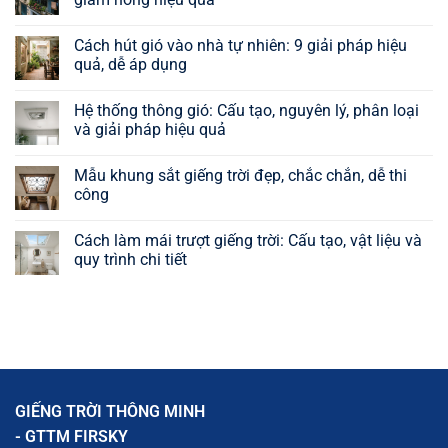
Không
có
Cách hút gió vào nhà tự nhiên: 9 giải pháp hiệu
bình
luận
quả, dễ áp dụng
ở
Cách
Không
làm
có
Hệ thống thông gió: Cấu tạo, nguyên lý, phân loại
thông
bình
gió
luận
và giải pháp hiệu quả
mái
ở
tôn
Cách
Không
giúp
hút
có
Mẫu khung sắt giếng trời đẹp, chắc chắn, dễ thi
nhà
gió
bình
thoáng
vào
luận
công
mát,
nhà
ở
giảm
tự
Hệ
Không
nóng
nhiên:
thống
có
Cách làm mái trượt giếng trời: Cấu tạo, vật liệu và
hiệu
9
thông
bình
quả
giải
gió:
luận
quy trình chi tiết
pháp
Cấu
ở
hiệu
tạo,
Mẫu
Không
quả,
nguyên
khung
có
dễ
lý,
sắt
bình
áp
phân
giếng
luận
dụng
loại
trời
ở
và
đẹp,
Cách
giải
chắc
làm
pháp
chắn,
mái
hiệu
dễ
trượt
quả
thi
giếng
GIẾNG TRỜI THÔNG MINH
công
trời:
Cấu
- GTTM FIRSKY
tạo,