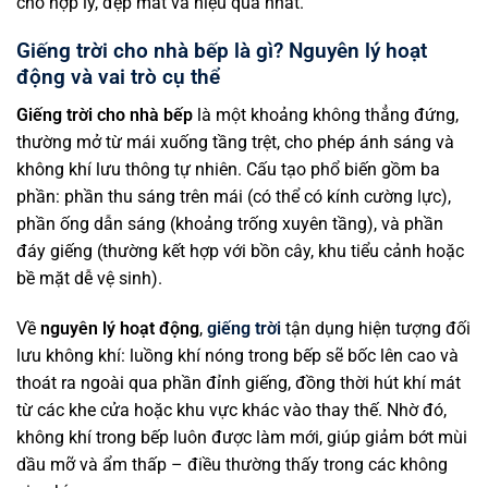
cho hợp lý, đẹp mắt và hiệu quả nhất.
Giếng trời cho nhà bếp là gì? Nguyên lý hoạt
động và vai trò cụ thể
Giếng trời cho nhà bếp
là một khoảng không thẳng đứng,
thường mở từ mái xuống tầng trệt, cho phép ánh sáng và
không khí lưu thông tự nhiên. Cấu tạo phổ biến gồm ba
phần: phần thu sáng trên mái (có thể có kính cường lực),
phần ống dẫn sáng (khoảng trống xuyên tầng), và phần
đáy giếng (thường kết hợp với bồn cây, khu tiểu cảnh hoặc
bề mặt dễ vệ sinh).
Về
nguyên lý hoạt động
,
giếng trời
tận dụng hiện tượng đối
lưu không khí: luồng khí nóng trong bếp sẽ bốc lên cao và
thoát ra ngoài qua phần đỉnh giếng, đồng thời hút khí mát
từ các khe cửa hoặc khu vực khác vào thay thế. Nhờ đó,
không khí trong bếp luôn được làm mới, giúp giảm bớt mùi
dầu mỡ và ẩm thấp – điều thường thấy trong các không