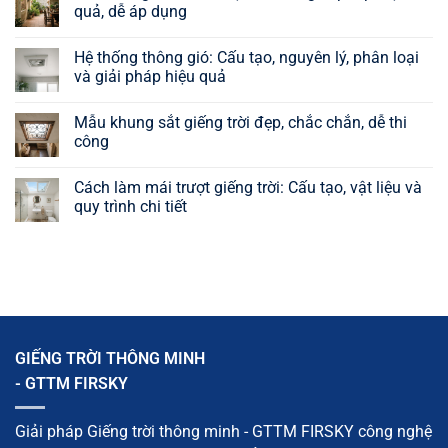
luận
quả, dễ áp dụng
ở
Cách
Không
làm
có
Hệ thống thông gió: Cấu tạo, nguyên lý, phân loại
thông
bình
gió
luận
và giải pháp hiệu quả
mái
ở
tôn
Cách
Không
giúp
hút
có
Mẫu khung sắt giếng trời đẹp, chắc chắn, dễ thi
nhà
gió
bình
thoáng
vào
luận
công
mát,
nhà
ở
giảm
tự
Hệ
Không
nóng
nhiên:
thống
có
Cách làm mái trượt giếng trời: Cấu tạo, vật liệu và
hiệu
9
thông
bình
quả
giải
gió:
luận
quy trình chi tiết
pháp
Cấu
ở
hiệu
tạo,
Mẫu
Không
quả,
nguyên
khung
có
dễ
lý,
sắt
bình
áp
phân
giếng
luận
dụng
loại
trời
ở
và
đẹp,
Cách
giải
chắc
làm
pháp
chắn,
mái
hiệu
dễ
trượt
quả
thi
giếng
GIẾNG TRỜI THÔNG MINH
công
trời:
Cấu
- GTTM FIRSKY
tạo,
vật
liệu
và
Giải pháp Giếng trời thông minh - GTTM FIRSKY công nghệ
quy
trình