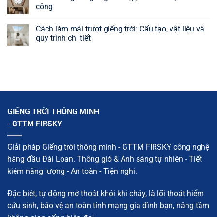
thoáng
vào
luận
công
mát,
nhà
ở
giảm
tự
Hệ
Không
nóng
nhiên:
thống
có
Cách làm mái trượt giếng trời: Cấu tạo, vật liệu và
hiệu
9
thông
bình
quả
giải
gió:
luận
quy trình chi tiết
pháp
Cấu
ở
hiệu
tạo,
Mẫu
Không
quả,
nguyên
khung
có
dễ
lý,
sắt
bình
áp
phân
giếng
luận
dụng
loại
trời
ở
và
đẹp,
Cách
giải
chắc
làm
pháp
chắn,
mái
hiệu
dễ
trượt
quả
thi
giếng
GIẾNG TRỜI THÔNG MINH
công
trời:
Cấu
- GTTM FIRSKY
tạo,
vật
liệu
và
Giải pháp Giếng trời thông minh - GTTM FIRSKY công nghệ
quy
trình
hàng đầu Đài Loan. Thông gió & Ánh sáng tự nhiên - Tiết
chi
tiết
kiệm năng lượng - An toàn - Tiện nghi.
Đặc biệt, tự động mở thoát khói khi cháy, là lối thoát hiểm
cứu sinh, bảo vệ an toàn tính mạng gia đình bạn, nâng tầm