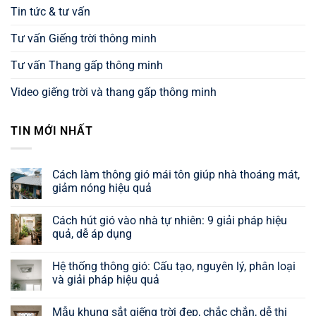
Tin tức & tư vấn
Tư vấn Giếng trời thông minh
Tư vấn Thang gấp thông minh
Video giếng trời và thang gấp thông minh
TIN MỚI NHẤT
Cách làm thông gió mái tôn giúp nhà thoáng mát,
giảm nóng hiệu quả
Không
có
Cách hút gió vào nhà tự nhiên: 9 giải pháp hiệu
bình
luận
quả, dễ áp dụng
ở
Cách
Không
làm
có
Hệ thống thông gió: Cấu tạo, nguyên lý, phân loại
thông
bình
gió
luận
và giải pháp hiệu quả
mái
ở
tôn
Cách
Không
giúp
hút
có
Mẫu khung sắt giếng trời đẹp, chắc chắn, dễ thi
nhà
gió
bình