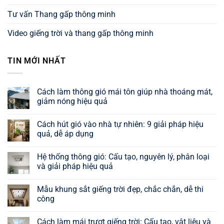
Tư vấn Thang gấp thông minh
Video giếng trời và thang gấp thông minh
TIN MỚI NHẤT
Cách làm thông gió mái tôn giúp nhà thoáng mát,
giảm nóng hiệu quả
Không
có
Cách hút gió vào nhà tự nhiên: 9 giải pháp hiệu
bình
luận
quả, dễ áp dụng
ở
Cách
Không
làm
có
Hệ thống thông gió: Cấu tạo, nguyên lý, phân loại
thông
bình
gió
luận
và giải pháp hiệu quả
mái
ở
tôn
Cách
Không
giúp
hút
có
Mẫu khung sắt giếng trời đẹp, chắc chắn, dễ thi
nhà
gió
bình
thoáng
vào
luận
công
mát,
nhà
ở
giảm
tự
Hệ
Không
nóng
nhiên:
thống
có
Cách làm mái trượt giếng trời: Cấu tạo, vật liệu và
hiệu
9
thông
bình