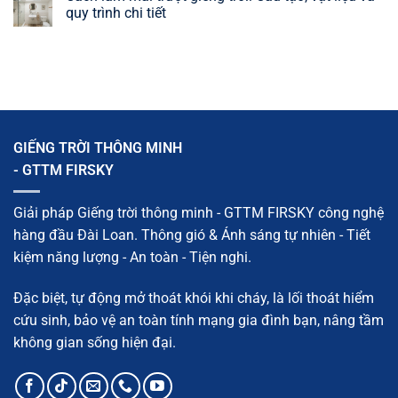
quả
giải
gió:
luận
quy trình chi tiết
pháp
Cấu
ở
hiệu
tạo,
Mẫu
Không
quả,
nguyên
khung
có
dễ
lý,
sắt
bình
áp
phân
giếng
luận
dụng
loại
trời
ở
và
đẹp,
Cách
giải
chắc
làm
pháp
chắn,
mái
hiệu
dễ
trượt
quả
thi
giếng
GIẾNG TRỜI THÔNG MINH
công
trời:
Cấu
- GTTM FIRSKY
tạo,
vật
liệu
và
Giải pháp Giếng trời thông minh - GTTM FIRSKY công nghệ
quy
trình
hàng đầu Đài Loan. Thông gió & Ánh sáng tự nhiên - Tiết
chi
tiết
kiệm năng lượng - An toàn - Tiện nghi.
Đặc biệt, tự động mở thoát khói khi cháy, là lối thoát hiểm
cứu sinh, bảo vệ an toàn tính mạng gia đình bạn, nâng tầm
không gian sống hiện đại.