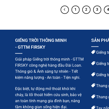
1
2
3
GIẾNG TRỜI THÔNG MINH
SẢN PH
- GTTM FIRSKY
Giếng t
Giải pháp Giếng trời thông minh - GTTM
Giếng t
FIRSKY công nghệ hàng đầu Đài Loan.
Thông gió & Ánh sáng tự nhiên - Tiết
Giếng t
kiệm năng lượng - An toàn - Tiện nghi.
Thang 
Đặc biệt, tự động mở thoát khói khi
cháy, là lối thoát hiểm cứu sinh, bảo vệ
Thang g
an toàn tính mạng gia đình bạn, nâng
tầm không gian sống hiện đại.
Tay nắm