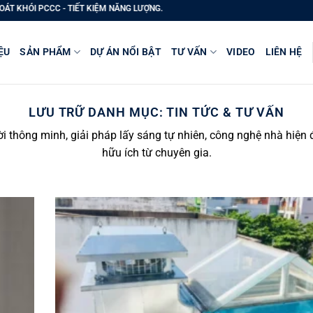
- TIẾT KIỆM NĂNG LƯỢNG.
ỆU
SẢN PHẨM
DỰ ÁN NỔI BẬT
TƯ VẤN
VIDEO
LIÊN HỆ
LƯU TRỮ DANH MỤC:
TIN TỨC & TƯ VẤN
rời thông minh, giải pháp lấy sáng tự nhiên, công nghệ nhà hiện 
hữu ích từ chuyên gia.