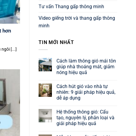
Tư vấn Thang gấp thông minh
Video giếng trời và thang gấp thông
minh
t hơn
TIN MỚI NHẤT
ngôi [...]
Cách làm thông gió mái tôn
giúp nhà thoáng mát, giảm
nóng hiệu quả
Không
có
Cách hút gió vào nhà tự
bình
luận
nhiên: 9 giải pháp hiệu quả,
ở
dễ áp dụng
Cách
làm
Không
thông
có
gió
Hệ thống thông gió: Cấu
bình
mái
luận
tạo, nguyên lý, phân loại và
tôn
ở
giúp
giải pháp hiệu quả
Cách
nhà
hút
thoáng
Không
gió
mát,
có
vào