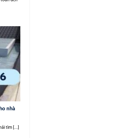
cho nhà
i tìm [...]