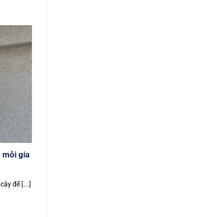
 mỗi gia
ậy để [...]