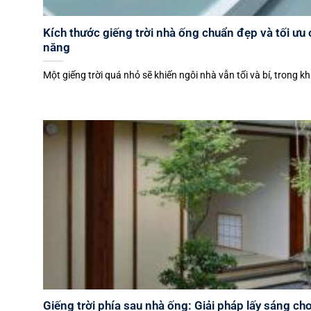
Kích thước giếng trời nhà ống chuẩn đẹp và tối ưu
năng
Một giếng trời quá nhỏ sẽ khiến ngôi nhà vẫn tối và bí, trong khi 
Giếng trời phía sau nhà ống: Giải pháp lấy sáng ch