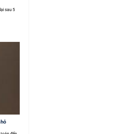
lại sau 5
nhỏ
h toán đến