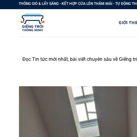
Bỏ
G GIÓ & LẤY SÁNG - KẾT HỢP CỬA LÊN THĂM MÁI - TỰ ĐỘNG THOÁT KHÓI PCCC 
qua
nội
GIỚI THI
dung
Đọc Tin tức mới nhất, bài viết chuyên sâu về Giếng t