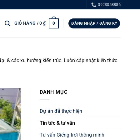
0923058886
GIỎ HÀNG /
0
₫
0
ĐĂNG NHẬP / ĐĂNG KÝ
đại & các xu hướng kiến trúc. Luôn cập nhật kiến thức
DANH MỤC
Dự án đã thực hiện
Tin tức & tư vấn
Tư vấn Giếng trời thông minh