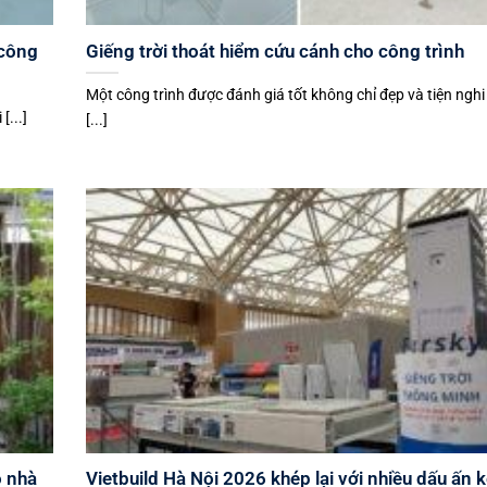
 công
Giếng trời thoát hiểm cứu cánh cho công trình
Một công trình được đánh giá tốt không chỉ đẹp và tiện ngh
[...]
[...]
o nhà
Vietbuild Hà Nội 2026 khép lại với nhiều dấu ấn k