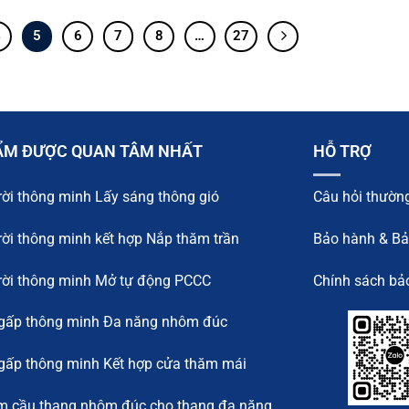
4
5
6
7
8
…
27
ẨM ĐƯỢC QUAN TÂM NHẤT
HỖ TRỢ
rời thông minh Lấy sáng thông gió
Câu hỏi thườn
rời thông minh kết hợp Nắp thăm trần
Bảo hành & Bảo
rời thông minh Mở tự động PCCC
Chính sách bả
gấp thông minh Đa năng nhôm đúc
ấp thông minh Kết hợp cửa thăm mái
 cầu thang nhôm đúc cho thang đa năng