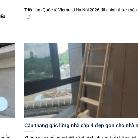
Triển lãm Quốc tế Vietbuild Hà Nội 2026 đã chính thức khép 
iếu
[...]
Cầu thang gác lửng nhà cấp 4 đẹp gọn cho nhà 
n ngẫu
Không gian nhỏ buộc thiết kế phải chính xác, tiết chế và tín