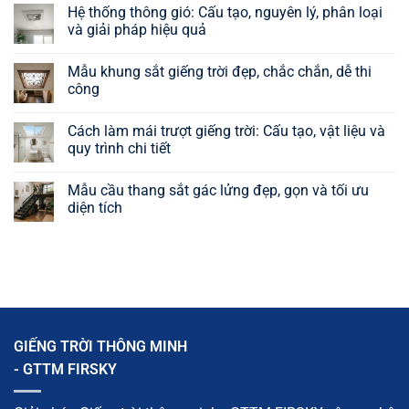
có
Hệ thống thông gió: Cấu tạo, nguyên lý, phân loại
bình
luận
và giải pháp hiệu quả
ở
Cách
Không
hút
có
Mẫu khung sắt giếng trời đẹp, chắc chắn, dễ thi
gió
bình
vào
luận
công
nhà
ở
tự
Hệ
Không
nhiên:
thống
có
Cách làm mái trượt giếng trời: Cấu tạo, vật liệu và
9
thông
bình
giải
gió:
luận
quy trình chi tiết
pháp
Cấu
ở
hiệu
tạo,
Mẫu
Không
quả,
nguyên
khung
có
Mẫu cầu thang sắt gác lửng đẹp, gọn và tối ưu
dễ
lý,
sắt
bình
áp
phân
giếng
luận
diện tích
dụng
loại
trời
ở
và
đẹp,
Cách
Không
giải
chắc
làm
có
pháp
chắn,
mái
bình
hiệu
dễ
trượt
luận
quả
thi
giếng
ở
công
trời:
Mẫu
Cấu
cầu
tạo,
thang
vật
sắt
liệu
gác
GIẾNG TRỜI THÔNG MINH
và
lửng
quy
đẹp,
- GTTM FIRSKY
trình
gọn
chi
và
tiết
tối
ưu