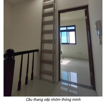
Cầu thang xếp nhôm thông minh