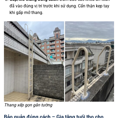
đã vào đúng vị trí trước khi sử dụng. Cẩn thận kẹp tay
khi gấp mở thang.
Thang xếp gọn gắn tường
Bảo quản đúng cách – Gia tăng tuổi thọ cho