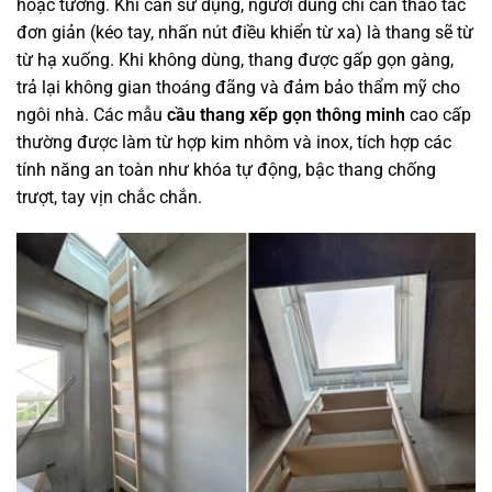
hoặc tường. Khi cần sử dụng, người dùng chỉ cần thao tác
đơn giản (kéo tay, nhấn nút điều khiển từ xa) là thang sẽ từ
từ hạ xuống. Khi không dùng, thang được gấp gọn gàng,
trả lại không gian thoáng đãng và đảm bảo thẩm mỹ cho
ngôi nhà. Các mẫu
cầu thang xếp gọn thông minh
cao cấp
thường được làm từ hợp kim nhôm và inox, tích hợp các
tính năng an toàn như khóa tự động, bậc thang chống
trượt, tay vịn chắc chắn.