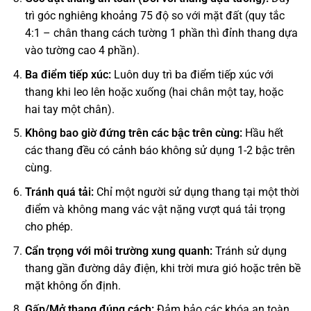
trì góc nghiêng khoảng 75 độ so với mặt đất (quy tắc
4:1 – chân thang cách tường 1 phần thì đỉnh thang dựa
vào tường cao 4 phần).
Ba điểm tiếp xúc:
Luôn duy trì ba điểm tiếp xúc với
thang khi leo lên hoặc xuống (hai chân một tay, hoặc
hai tay một chân).
Không bao giờ đứng trên các bậc trên cùng:
Hầu hết
các thang đều có cảnh báo không sử dụng 1-2 bậc trên
cùng.
Tránh quá tải:
Chỉ một người sử dụng thang tại một thời
điểm và không mang vác vật nặng vượt quá tải trọng
cho phép.
Cẩn trọng với môi trường xung quanh:
Tránh sử dụng
thang gần đường dây điện, khi trời mưa gió hoặc trên bề
mặt không ổn định.
Gấp/Mở thang đúng cách:
Đảm bảo các khóa an toàn