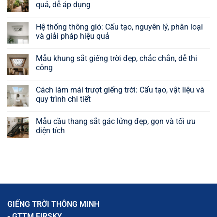
quả, dễ áp dụng
Không
có
Hệ thống thông gió: Cấu tạo, nguyên lý, phân loại
bình
luận
và giải pháp hiệu quả
ở
Cách
Không
hút
có
Mẫu khung sắt giếng trời đẹp, chắc chắn, dễ thi
gió
bình
vào
luận
công
nhà
ở
tự
Hệ
Không
nhiên:
thống
có
Cách làm mái trượt giếng trời: Cấu tạo, vật liệu và
9
thông
bình
giải
gió:
luận
quy trình chi tiết
pháp
Cấu
ở
hiệu
tạo,
Mẫu
Không
quả,
nguyên
khung
có
Mẫu cầu thang sắt gác lửng đẹp, gọn và tối ưu
dễ
lý,
sắt
bình
áp
phân
giếng
luận
diện tích
dụng
loại
trời
ở
và
đẹp,
Cách
Không
giải
chắc
làm
có
pháp
chắn,
mái
bình
hiệu
dễ
trượt
luận
quả
thi
giếng
ở
công
trời:
Mẫu
Cấu
cầu
tạo,
thang
vật
sắt
liệu
gác
GIẾNG TRỜI THÔNG MINH
và
lửng
quy
đẹp,
- GTTM FIRSKY
trình
gọn