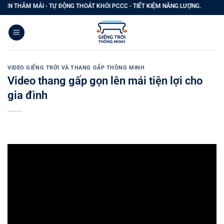
Bỏ
N THĂM MÁI - TỰ ĐỘNG THOÁT KHÓI PCCC - TIẾT KIỆM NĂNG LƯỢNG.
qua
nội
dung
VIDEO GIẾNG TRỜI VÀ THANG GẤP THÔNG MINH
Video thang gấp gọn lên mái tiện lợi cho
gia đình