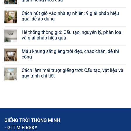
Không
có
Cách hút gió vào nhà tự nhiên: 9 giải pháp hiệu
bình
luận
quả, dễ áp dụng
ở
Cách
Không
làm
có
Hệ thống thông gió: Cấu tạo, nguyên lý, phân loại
thông
bình
gió
luận
và giải pháp hiệu quả
mái
ở
tôn
Cách
Không
giúp
hút
có
Mẫu khung sắt giếng trời đẹp, chắc chắn, dễ thi
nhà
gió
bình
thoáng
vào
luận
công
mát,
nhà
ở
giảm
tự
Hệ
Không
nóng
nhiên:
thống
có
Cách làm mái trượt giếng trời: Cấu tạo, vật liệu và
hiệu
9
thông
bình
quả
giải
gió:
luận
quy trình chi tiết
pháp
Cấu
ở
hiệu
tạo,
Mẫu
Không
quả,
nguyên
khung
có
dễ
lý,
sắt
bình
áp
phân
giếng
luận
dụng
loại
trời
ở
và
đẹp,
Cách
giải
chắc
làm
pháp
chắn,
mái
hiệu
dễ
trượt
quả
thi
giếng
GIẾNG TRỜI THÔNG MINH
công
trời:
Cấu
- GTTM FIRSKY
tạo,