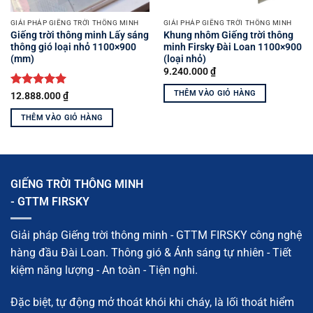
GIẢI PHÁP GIẾNG TRỜI THÔNG MINH
GIẢI PHÁP GIẾNG TRỜI THÔNG MINH
Giếng trời thông minh Lấy sáng
Khung nhôm Giếng trời thông
thông gió loại nhỏ 1100×900
minh Firsky Đài Loan 1100×900
(mm)
(loại nhỏ)
9.240.000
₫
THÊM VÀO GIỎ HÀNG
Được xếp
12.888.000
₫
hạng
5
5
sao
THÊM VÀO GIỎ HÀNG
GIẾNG TRỜI THÔNG MINH
- GTTM FIRSKY
Giải pháp Giếng trời thông minh - GTTM FIRSKY công nghệ
hàng đầu Đài Loan. Thông gió & Ánh sáng tự nhiên - Tiết
kiệm năng lượng - An toàn - Tiện nghi.
Đặc biệt, tự động mở thoát khói khi cháy, là lối thoát hiểm