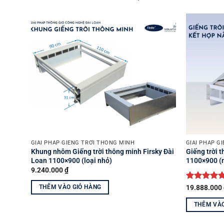
Yêu
thích
GIẢI PHÁP GIẾNG TRỜI THÔNG MINH
GIẢI PHÁP G
Khung nhôm Giếng trời thông minh Firsky Đài
Giếng trời 
Loan 1100×900 (loại nhỏ)
1100×900 
9.240.000
₫
Được xếp
THÊM VÀO GIỎ HÀNG
19.888.000
hạng
5
5
sao
THÊM VÀO