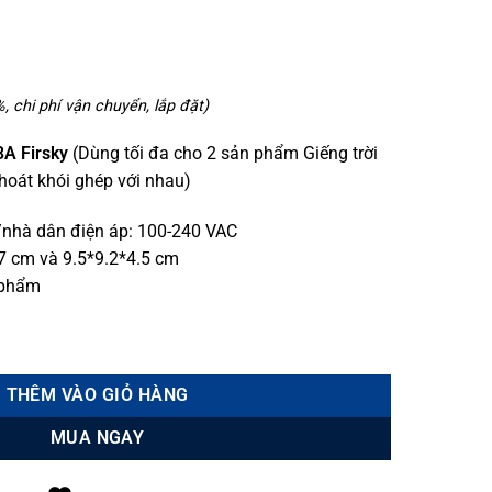
 chi phí vận chuyển, lắp đặt)
 3A Firsky
(Dùng tối đa cho 2 sản phẩm Giếng trời
hoát khói ghép với nhau)
nhà dân điện áp: 100-240 VAC
.7 cm và 9.5*9.2*4.5 cm
 phẩm
rời thông minh Firsky số lượng
THÊM VÀO GIỎ HÀNG
MUA NGAY