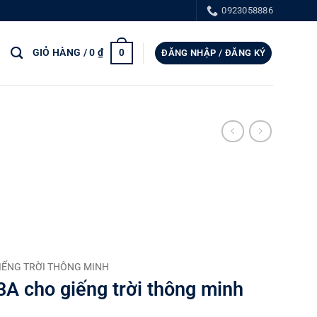
 ĐỘNG THOÁT KHÓI PCCC - TIẾT KIỆM NĂNG LƯỢNG.
0923058886
GIỎ HÀNG /
0
₫
0
ĐĂNG NHẬP / ĐĂNG KÝ
GIẾNG TRỜI THÔNG MINH
3A cho giếng trời thông minh