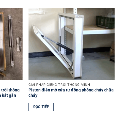
Yêu
Yêu
thích
thích
GIẢI PHÁP GIẾNG TRỜI THÔNG MINH
GIẢI P
 trời thông
Piston điện mở cửa tự động phòng cháy chữa
Giếng 
m bát gắn
cháy
nhỏ 1
ĐỌC TIẾP
Được 
12.88
hạng
sao
THÊ