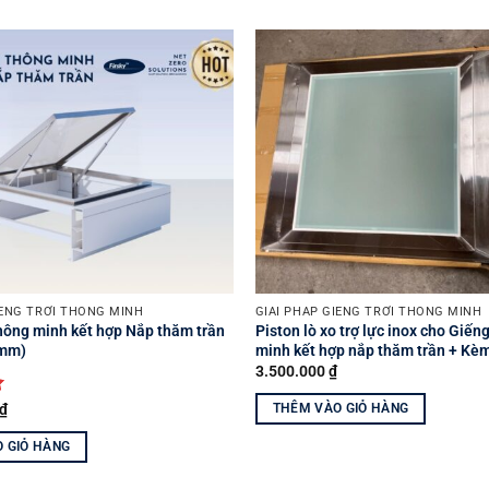
Yêu
thích
IẾNG TRỜI THÔNG MINH
GIẢI PHÁP GIẾNG TRỜI THÔNG MINH
thông minh kết hợp Nắp thăm trần
Piston lò xo trợ lực inox cho Giếng
(mm)
minh kết hợp nắp thăm trần + Kè
3.500.000
₫
THÊM VÀO GIỎ HÀNG
₫
 GIỎ HÀNG