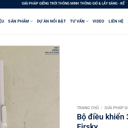
G TRỜI THÔNG MINH THÔNG GIÓ & LẤY SÁNG - KẾT HỢP CỬA LÊN THĂM MÁI - TỰ
ỆU
SẢN PHẨM
DỰ ÁN NỔI BẬT
TƯ VẤN
VIDEO
LIÊN HỆ
Yêu
thích
TRANG CHỦ
/
GIẢI PHÁP 
Bộ điều khiển 
Firsky