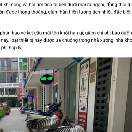
 hút khí nóng và hơi ẩm tích tụ bên dưới mái ra ngoài, đồng thời 
ôn được thông thoáng, giảm hẳn hiện tượng tích nhiệt, đặc biệt
phần bảo vệ kết cấu mái tôn khỏi han gỉ, giảm chi phí bảo dưỡ
 nay, loại thiết bị này được ưa chuộng trong nhà xưởng, nhà kho,
 phí hợp lý.