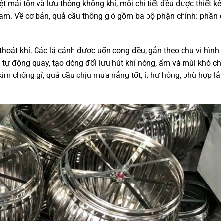
t mái tôn và lưu thông không khí, mỗi chi tiết đều được thiết k
Nam. Về cơ bản, quả cầu thông gió gồm ba bộ phận chính: phần 
thoát khí. Các lá cánh được uốn cong đều, gắn theo chu vi hình 
 tự động quay, tạo dòng đối lưu hút khí nóng, ẩm và mùi khó ch
im chống gỉ, quả cầu chịu mưa nắng tốt, ít hư hỏng, phù hợp lắ