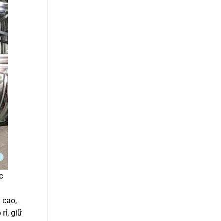
c
 cao,
rỉ, giữ