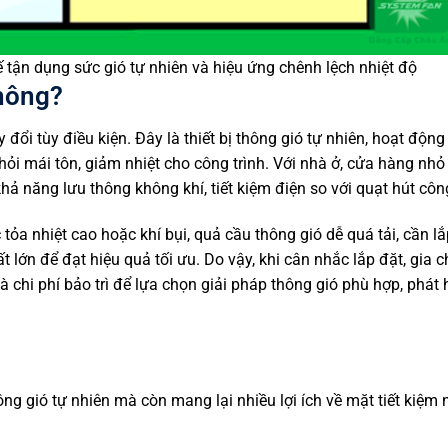
 tận dụng sức gió tự nhiên và hiệu ứng chênh lệch nhiệt độ
không?
ổi tùy điều kiện. Đây là thiết bị thông gió tự nhiên, hoạt động
khỏi mái tôn, giảm nhiệt cho công trình. Với nhà ở, cửa hàng nh
hả năng lưu thông không khí, tiết kiệm điện so với quạt hút côn
ỏa nhiệt cao hoặc khí bụi, quả cầu thông gió dễ quá tải, cần lắ
 lớn để đạt hiệu quả tối ưu. Do vậy, khi cân nhắc lắp đặt, gia 
à chi phí bảo trì để lựa chọn giải pháp thông gió phù hợp, phát 
ông gió tự nhiên mà còn mang lại nhiều lợi ích về mặt tiết kiệm