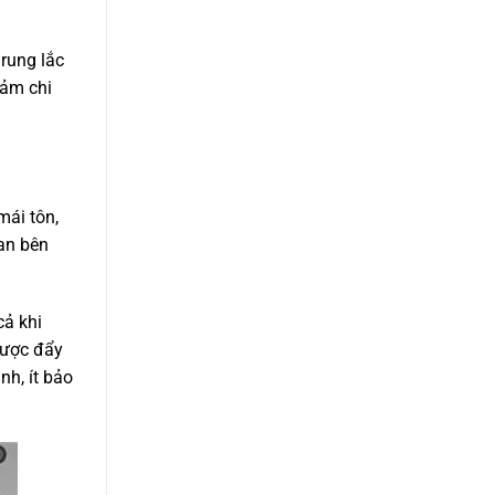
rung lắc
iảm chi
mái tôn,
ian bên
cả khi
được đẩy
nh, ít bảo