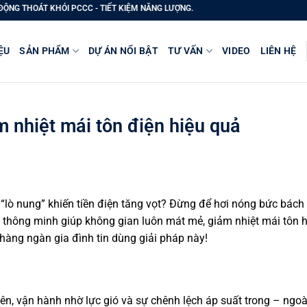
PCCC - TIẾT KIỆM NĂNG LƯỢNG.
ỆU
SẢN PHẨM
DỰ ÁN NỔI BẬT
TƯ VẤN
VIDEO
LIÊN HỆ
m nhiệt mái tôn điện hiệu quả
lò nung” khiến tiền điện tăng vọt? Đừng để hơi nóng bức bách 
t thông minh giúp không gian luôn mát mẻ, giảm nhiệt mái tôn 
hàng ngàn gia đình tin dùng giải pháp này!
hiên, vận hành nhờ lực gió và sự chênh lệch áp suất trong – ngo