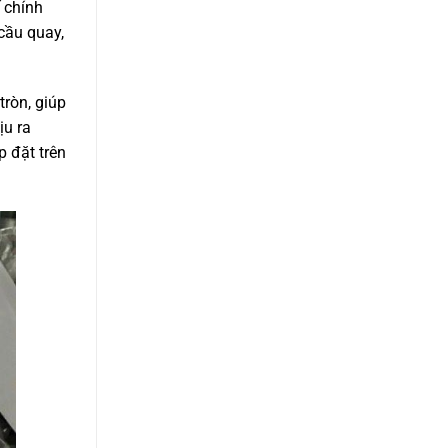
ế chính
cầu quay,
tròn, giúp
ịu ra
p đặt trên