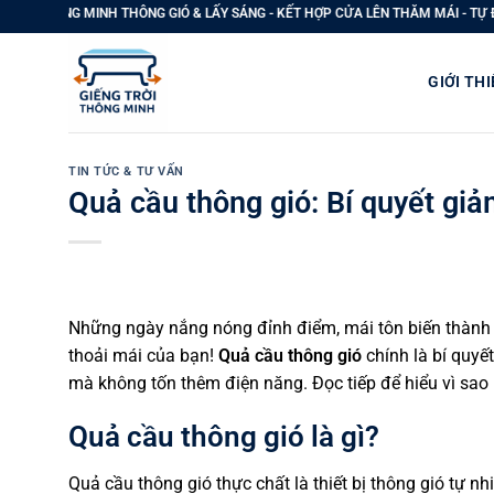
Bỏ
 THÔNG GIÓ & LẤY SÁNG - KẾT HỢP CỬA LÊN THĂM MÁI - TỰ ĐỘNG THOÁT KHÓI 
qua
nội
GIỚI THI
dung
TIN TỨC & TƯ VẤN
Quả cầu thông gió: Bí quyết giả
Những ngày nắng nóng đỉnh điểm, mái tôn biến thành “
thoải mái của bạn!
Quả cầu thông gió
chính là bí quyế
mà không tốn thêm điện năng. Đọc tiếp để hiểu vì sao 
Quả cầu thông gió là gì?
Quả cầu thông gió thực chất là thiết bị thông gió tự n