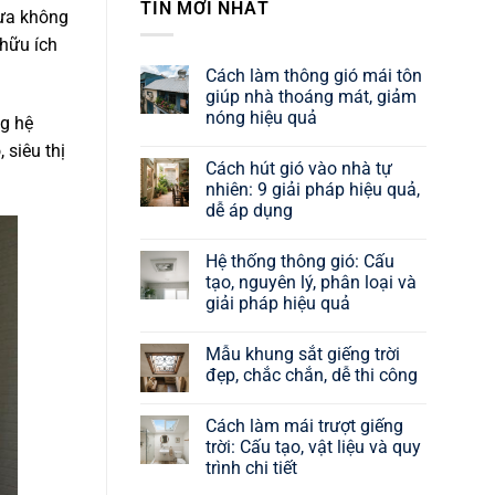
TIN MỚI NHẤT
đưa không
 hữu ích
Cách làm thông gió mái tôn
giúp nhà thoáng mát, giảm
nóng hiệu quả
ng hệ
Không
 siêu thị
có
Cách hút gió vào nhà tự
bình
luận
nhiên: 9 giải pháp hiệu quả,
ở
dễ áp dụng
Cách
làm
Không
thông
có
gió
Hệ thống thông gió: Cấu
bình
mái
luận
tạo, nguyên lý, phân loại và
tôn
ở
giúp
giải pháp hiệu quả
Cách
nhà
hút
thoáng
Không
gió
mát,
có
vào
Mẫu khung sắt giếng trời
giảm
bình
nhà
nóng
luận
đẹp, chắc chắn, dễ thi công
tự
ở
hiệu
nhiên:
Hệ
quả
Không
9
thống
có
giải
Cách làm mái trượt giếng
thông
bình
pháp
gió:
luận
trời: Cấu tạo, vật liệu và quy
hiệu
Cấu
ở
quả,
trình chi tiết
tạo,
Mẫu
dễ
nguyên
khung
áp
Không