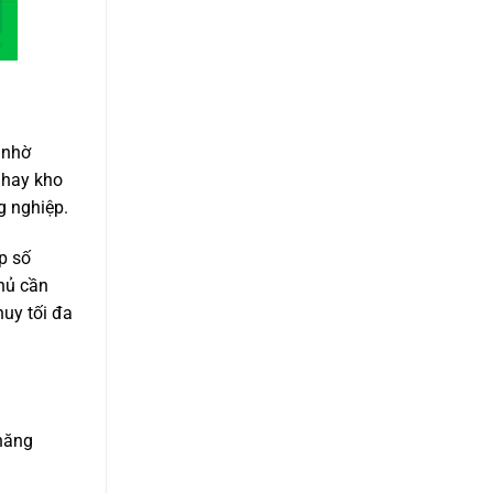
 nhờ
ỏ hay kho
g nghiệp.
p số
chủ cần
huy tối đa
 năng