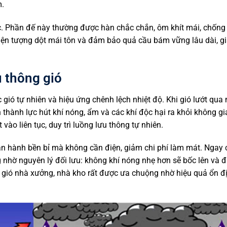
m.
úc. Phần đế này thường được hàn chắc chắn, ôm khít mái, chống 
hiện tượng dột mái tôn và đảm bảo quả cầu bám vững lâu dài, g
 thông gió
gió tự nhiên và hiệu ứng chênh lệch nhiệt độ. Khi gió lướt qua 
 thành lực hút khí nóng, ẩm và các khí độc hại ra khỏi không g
ào liên tục, duy trì luồng lưu thông tự nhiên.
vận hành bền bỉ mà không cần điện, giảm chi phí làm mát. Ngay 
g nhờ nguyên lý đối lưu: không khí nóng nhẹ hơn sẽ bốc lên và 
g gió nhà xưởng, nhà kho rất được ưa chuộng nhờ hiệu quả ổn đị