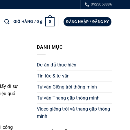
0923058886
GIỎ HÀNG /
0
₫
0
ĐĂNG NHẬP / ĐĂNG KÝ
DANH MỤC
Dự án đã thực hiện
Tin tức & tư vấn
lấy đi sự
Tư vấn Giếng trời thông minh
hiệu quả
Tư vấn Thang gấp thông minh
Video giếng trời và thang gấp thông
minh
ài công