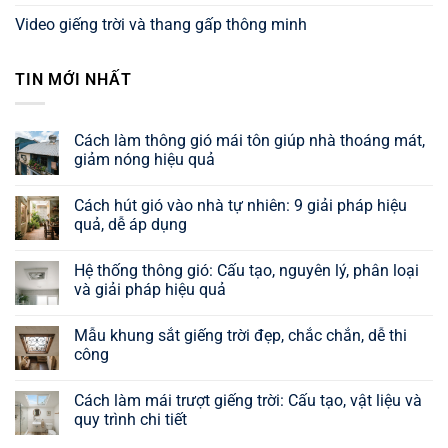
Video giếng trời và thang gấp thông minh
TIN MỚI NHẤT
Cách làm thông gió mái tôn giúp nhà thoáng mát,
giảm nóng hiệu quả
Không
có
Cách hút gió vào nhà tự nhiên: 9 giải pháp hiệu
bình
luận
quả, dễ áp dụng
ở
Cách
Không
làm
có
Hệ thống thông gió: Cấu tạo, nguyên lý, phân loại
thông
bình
gió
luận
và giải pháp hiệu quả
mái
ở
tôn
Cách
Không
giúp
hút
có
Mẫu khung sắt giếng trời đẹp, chắc chắn, dễ thi
nhà
gió
bình
thoáng
vào
luận
công
mát,
nhà
ở
giảm
tự
Hệ
Không
nóng
nhiên:
thống
có
Cách làm mái trượt giếng trời: Cấu tạo, vật liệu và
hiệu
9
thông
bình
quả
giải
gió:
luận
quy trình chi tiết
pháp
Cấu
ở
hiệu
tạo,
Mẫu
Không