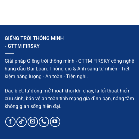
quả,
nguyên
khung
có
dễ
lý,
sắt
bình
áp
phân
giếng
luận
dụng
loại
trời
ở
và
đẹp,
Cách
giải
chắc
làm
pháp
chắn,
mái
hiệu
dễ
trượt
quả
thi
giếng
GIẾNG TRỜI THÔNG MINH
công
trời:
Cấu
- GTTM FIRSKY
tạo,
vật
liệu
và
Giải pháp Giếng trời thông minh - GTTM FIRSKY công nghệ
quy
trình
hàng đầu Đài Loan. Thông gió & Ánh sáng tự nhiên - Tiết
chi
tiết
kiệm năng lượng - An toàn - Tiện nghi.
Đặc biệt, tự động mở thoát khói khi cháy, là lối thoát hiểm
cứu sinh, bảo vệ an toàn tính mạng gia đình bạn, nâng tầm
không gian sống hiện đại.