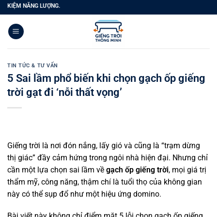
Bỏ
ƯỢNG.
qua
nội
dung
TIN TỨC & TƯ VẤN
5 Sai lầm phổ biến khi chọn gạch ốp giếng
trời gạt đi ‘nỗi thất vọng’
Giếng trời là nơi đón nắng, lấy gió và cũng là “trạm dừng
thị giác” đầy cảm hứng trong ngôi nhà hiện đại. Nhưng chỉ
cần một lựa chọn sai lầm về
gạch ốp giếng trời
, mọi giá trị
thẩm mỹ, công năng, thậm chí là tuổi thọ của không gian
này có thể sụp đổ như một hiệu ứng domino.
Bài viết này không chỉ điểm mặt 5 lỗi chọn gạch ốp giếng