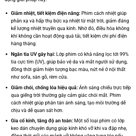
Giảm nhiệt, tiết kiệm điện năng:
Phim cách nhiệt giúp
phản xạ và hấp thụ bức xạ nhiệt từ mặt trời, giảm đáng
kể lượng nhiệt truyền qua kính. Nhờ đó, điều hòa không
khí không cần hoạt động quá tải, tiết kiệm chi phí điện
hàng tháng.
Ngăn tia UV gây hại:
Lớp phim có khả năng lọc tới 99%
tia cực tím (UV), giúp bảo vệ da và mắt người sử dụng,
đồng thời giảm hiện tượng bạc màu, nứt nẻ ở nội thất
như sofa, sàn gỗ, rèm cửa.
Giảm chói, chống lóa hiệu quả:
Ánh sáng chiếu trực tiếp
qua giếng trời thường gây cảm giác chói mắt. Phim
cách nhiệt giúp phân tán ánh sáng, tạo môi trường dễ
chịu và dễ quan sát hơn.
Gia cố kính, tăng độ an toàn:
Một số loại phim có lớp
keo dán chuyên dụng giúp kính khó vỡ khi va đập nhẹ,
đồng thời giữ các mảnh vỡ không văng tung tóe nếu