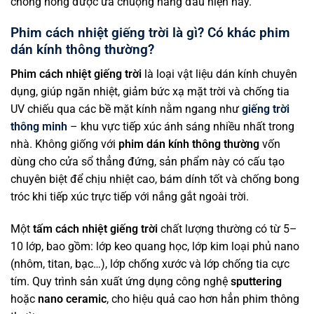
chống nóng được ưa chuộng hàng đầu hiện nay.
Phim cách nhiệt giếng trời là gì? Có khác phim
dán kính thông thường?
Phim cách nhiệt giếng trời
là loại vật liệu dán kính chuyên
dụng, giúp ngăn nhiệt, giảm bức xạ mặt trời và chống tia
UV chiếu qua các bề mặt kính nằm ngang như
giếng trời
thông minh
– khu vực tiếp xúc ánh sáng nhiều nhất trong
nhà. Không giống với
phim dán kính thông thường
vốn
dùng cho cửa sổ thẳng đứng, sản phẩm này có cấu tạo
chuyên biệt để chịu nhiệt cao, bám dính tốt và chống bong
tróc khi tiếp xúc trực tiếp với nắng gắt ngoài trời.
Một
tấm cách nhiệt giếng trời
chất lượng thường có từ 5–
10 lớp, bao gồm: lớp keo quang học, lớp kim loại phủ nano
(nhôm, titan, bạc…), lớp chống xước và lớp chống tia cực
tím. Quy trình sản xuất ứng dụng công nghệ
sputtering
hoặc
nano ceramic
, cho hiệu quả cao hơn hẳn phim thông