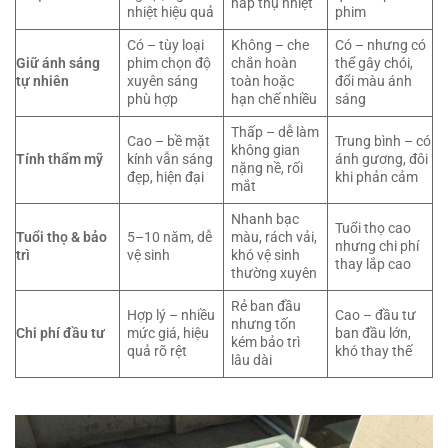
hấp thụ nhiệt
nhiệt hiệu quả
phim
Có – tùy loại
Không – che
Có – nhưng có
Giữ ánh sáng
phim chọn độ
chắn hoàn
thể gây chói,
tự nhiên
xuyên sáng
toàn hoặc
đổi màu ánh
phù hợp
hạn chế nhiều
sáng
Thấp – dễ làm
Cao – bề mặt
Trung bình – có
không gian
Tính thẩm mỹ
kính vẫn sáng
ánh gương, đôi
nặng nề, rối
đẹp, hiện đại
khi phản cảm
mắt
Nhanh bạc
Tuổi thọ cao
Tuổi thọ & bảo
5–10 năm, dễ
màu, rách vải,
nhưng chi phí
trì
vệ sinh
khó vệ sinh
thay lắp cao
thường xuyên
Rẻ ban đầu
Hợp lý – nhiều
Cao – đầu tư
nhưng tốn
Chi phí đầu tư
mức giá, hiệu
ban đầu lớn,
kém bảo trì
quả rõ rệt
khó thay thế
lâu dài