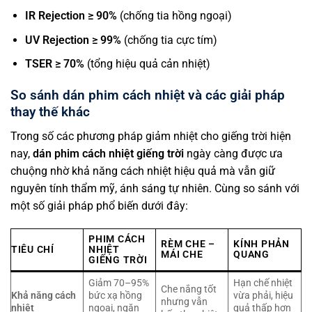
IR Rejection ≥ 90%
(chống tia hồng ngoại)
UV Rejection ≥ 99%
(chống tia cực tím)
TSER ≥ 70%
(tổng hiệu quả cản nhiệt)
So sánh dán phim cách nhiệt và các giải pháp
thay thế khác
Trong số các phương pháp giảm nhiệt cho giếng trời hiện
nay,
dán phim cách nhiệt giếng trời
ngày càng được ưa
chuộng nhờ khả năng cách nhiệt hiệu quả mà vẫn giữ
nguyên tính thẩm mỹ, ánh sáng tự nhiên. Cùng so sánh với
một số giải pháp phổ biến dưới đây:
PHIM CÁCH
RÈM CHE –
KÍNH PHẢN
TIÊU CHÍ
NHIỆT
MÁI CHE
QUANG
GIẾNG TRỜI
Giảm 70–95%
Hạn chế nhiệt
Che nắng tốt
Khả năng cách
bức xạ hồng
vừa phải, hiệu
nhưng vẫn
nhiệt
ngoại, ngăn
quả thấp hơn