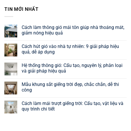
TIN MỚI NHẤT
Cách làm thông gió mái tôn giúp nhà thoáng mát,
giảm nóng hiệu quả
Không
có
Cách hút gió vào nhà tự nhiên: 9 giải pháp hiệu
bình
luận
quả, dễ áp dụng
ở
Cách
Không
làm
có
Hệ thống thông gió: Cấu tạo, nguyên lý, phân loại
thông
bình
gió
luận
và giải pháp hiệu quả
mái
ở
tôn
Cách
Không
giúp
hút
có
Mẫu khung sắt giếng trời đẹp, chắc chắn, dễ thi
nhà
gió
bình
thoáng
vào
luận
công
mát,
nhà
ở
giảm
tự
Hệ
Không
nóng
nhiên:
thống
có
Cách làm mái trượt giếng trời: Cấu tạo, vật liệu và
hiệu
9
thông
bình
quả
giải
gió:
luận
quy trình chi tiết
pháp
Cấu
ở
hiệu
tạo,
Mẫu
Không
quả,
nguyên
khung
có
dễ
lý,
sắt
bình
áp
phân
giếng
luận
dụng
loại
trời
ở