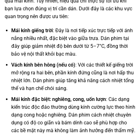
qua mái kính. Tuy nhiên, hiệu quả chỉ thực sự tối ưu khi
bạn lựa chọn đúng vị trí cần dán. Dưới đây là các khu vực
quan trọng nên được ưu tiên:
Mái kính giếng trời
: Đây là nơi tiếp xúc trực tiếp với ánh
nắng nhiều nhất, đặc biệt vào giữa trưa. Dán phim tại
đây giúp giảm nhiệt độ bên dưới từ 5–7°C, đồng thời
bảo vệ nội thất khỏi bạc màu.
Vách kính bên hông (nếu có)
: Với các thiết kế giếng trời
mở rộng ra hai bên, phần kính đứng cũng là nơi hấp thu
nhiệt lớn. Dán phim giúp tăng khả năng cách nhiệt tổng
thể và hạn chế chói sáng.
Mái kính đặc biệt: nghiêng, cong, uốn lượn
: Các dạng
kiến trúc độc đáo thường dùng kính cường lực theo hình
dạng cong hoặc nghiêng. Dán phim cách nhiệt chuyên
dụng có độ co giãn và bám dính cao sẽ phù hợp cho
các bề mặt này mà không làm ảnh hưởng đến thẩm mỹ.