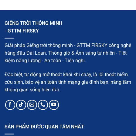
và
đẹp,
Cách
giải
chắc
làm
pháp
chắn,
mái
hiệu
dễ
trượt
quả
thi
giếng
GIẾNG TRỜI THÔNG MINH
công
trời:
Cấu
- GTTM FIRSKY
tạo,
vật
liệu
và
Giải pháp Giếng trời thông minh - GTTM FIRSKY công nghệ
quy
trình
hàng đầu Đài Loan. Thông gió & Ánh sáng tự nhiên - Tiết
chi
tiết
kiệm năng lượng - An toàn - Tiện nghi.
Đặc biệt, tự động mở thoát khói khi cháy, là lối thoát hiểm
cứu sinh, bảo vệ an toàn tính mạng gia đình bạn, nâng tầm
không gian sống hiện đại.
SẢN PHẨM ĐƯỢC QUAN TÂM NHẤT