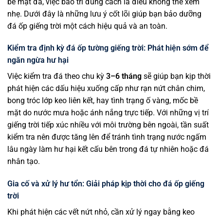
bề mặt đá, việc bảo trì đúng cách là điều không thể xem
nhẹ. Dưới đây là những lưu ý cốt lõi giúp bạn bảo dưỡng
đá ốp giếng trời một cách hiệu quả và an toàn.
Kiểm tra định kỳ đá ốp tường giếng trời: Phát hiện sớm để
ngăn ngừa hư hại
Việc kiểm tra đá theo chu kỳ
3–6 tháng
sẽ giúp bạn kịp thời
phát hiện các dấu hiệu xuống cấp như rạn nứt chân chim,
bong tróc lớp keo liên kết, hay tình trạng ố vàng, mốc bề
mặt do nước mưa hoặc ánh nắng trực tiếp. Với những vị trí
giếng trời tiếp xúc nhiều với môi trường bên ngoài, tần suất
kiểm tra nên được tăng lên để tránh tình trạng nước ngấm
lâu ngày làm hư hại kết cấu bên trong đá tự nhiên hoặc đá
nhân tạo.
Gia cố và xử lý hư tổn: Giải pháp kịp thời cho đá ốp giếng
trời
Khi phát hiện các vết nứt nhỏ, cần xử lý ngay bằng keo