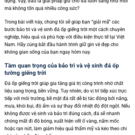
dụng. Vậy, đâu là giải pháp giữ cho đá luôn sáng như mới
mà không tốn quá nhiều công sức?
Trong bài viết này, chúng tôi sẽ giúp bạn “giải mã” các
bước bảo trì và vệ sinh đá ốp giếng trời một cách chuyên
nghiệp, hiệu quả và phù hợp với điều kiện thực tế tại Việt
Nam. Hãy cùng bắt đầu hành trình giữ gìn vẻ đẹp cho
không gian sống của bạn ngay hôm nay.
Tầm quan trọng của bảo trì và vệ sinh đá ốp
tường giếng trời
Đá ốp giếng trời giúp gia tăng giá trị công trình nhờ chất
liệu sang trọng, bền vững. Tuy nhiên, do vị trí tiếp xúc trực
tiếp với môi trường, bề mặt đá rất dễ bị tác động bởi nắng,
mưa, khói bụi, độ ẩm và sự thay đổi nhiệt độ đột ngột. Nếu
không được vệ sinh và bảo trì đúng cách, đá sẽ nhanh
chóng mất đi độ bóng, xuất hiện vết ố vàng, nấm mốc
hoặc rạn nứt, làm giảm hiệu quả thẩm mỹ và kéo theo chi