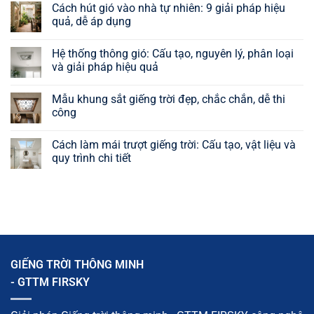
Cách hút gió vào nhà tự nhiên: 9 giải pháp hiệu
bình
luận
quả, dễ áp dụng
ở
Cách
Không
làm
có
Hệ thống thông gió: Cấu tạo, nguyên lý, phân loại
thông
bình
gió
luận
và giải pháp hiệu quả
mái
ở
tôn
Cách
Không
giúp
hút
có
Mẫu khung sắt giếng trời đẹp, chắc chắn, dễ thi
nhà
gió
bình
thoáng
vào
luận
công
mát,
nhà
ở
giảm
tự
Hệ
Không
nóng
nhiên:
thống
có
Cách làm mái trượt giếng trời: Cấu tạo, vật liệu và
hiệu
9
thông
bình
quả
giải
gió:
luận
quy trình chi tiết
pháp
Cấu
ở
hiệu
tạo,
Mẫu
Không
quả,
nguyên
khung
có
dễ
lý,
sắt
bình
áp
phân
giếng
luận
dụng
loại
trời
ở
và
đẹp,
Cách
giải
chắc
làm
pháp
chắn,
mái
hiệu
dễ
trượt
quả
thi
giếng
GIẾNG TRỜI THÔNG MINH
công
trời:
Cấu
- GTTM FIRSKY
tạo,
vật
liệu
và