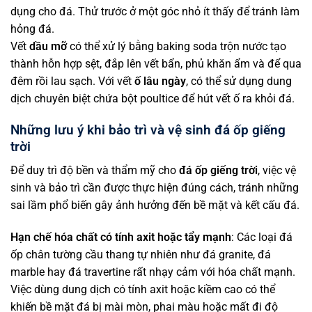
dụng cho đá. Thử trước ở một góc nhỏ ít thấy để tránh làm
hỏng đá.
Vết
dầu mỡ
có thể xử lý bằng baking soda trộn nước tạo
thành hỗn hợp sệt, đắp lên vết bẩn, phủ khăn ẩm và để qua
đêm rồi lau sạch. Với vết
ố lâu ngày
, có thể sử dụng dung
dịch chuyên biệt chứa bột poultice để hút vết ố ra khỏi đá.
Những lưu ý khi bảo trì và vệ sinh đá ốp giếng
trời
Để duy trì độ bền và thẩm mỹ cho
đá ốp giếng trời
, việc vệ
sinh và bảo trì cần được thực hiện đúng cách, tránh những
sai lầm phổ biến gây ảnh hưởng đến bề mặt và kết cấu đá.
Hạn chế hóa chất có tính axit hoặc tẩy mạnh
: Các loại đá
ốp chân tường cầu thang tự nhiên như đá granite, đá
marble hay đá travertine rất nhạy cảm với hóa chất mạnh.
Việc dùng dung dịch có tính axit hoặc kiềm cao có thể
khiến bề mặt đá bị mài mòn, phai màu hoặc mất đi độ