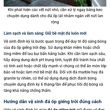
Khi phát hiện các vết nứt nhỏ, cần xử lý ngay bằng keo
chuyên dụng dành cho đá ốp lát nhằm ngăn vết nứt lan
rộng
Làm sạch và làm sáng: Giữ bề mặt đá luôn mới
Vệ sinh định kỳ là bước quan trọng để duy trì độ sáng bóng
của đá ốp giếng trời đẹp. Sử dụng khăn mềm hoặc chổi
lông mềm để lau bụi bẩn hằng tuần. Khi cần làm sạch sâu,
hãy dùng dung dịch pH trung tính, tuyệt đối tránh hóa chất
có tính axit hoặc chất tẩy mạnh vì chúng có thể ăn mòn lớp
bảo vệ hoặc làm mờ bề mặt đá. Đối với đá marble hay đá
granite tự nhiên, có thể sử dụng dung dịch đánh bóng
chuyên dụng định kỳ 6 tháng/lần để phục hồi độ bóng và
tăng khả năng chống thấm.
Hướng dẫn vệ sinh đá ốp giếng trời đúng cách
Việc vệ sinh định kỳ giúp
đá ốp giếng trời
giữ được vẻ đẹp