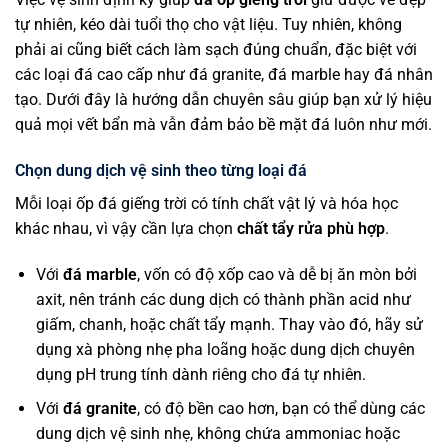
tự nhiên, kéo dài tuổi thọ cho vật liệu. Tuy nhiên, không
phải ai cũng biết cách làm sạch đúng chuẩn, đặc biệt với
các loại đá cao cấp như đá granite, đá marble hay đá nhân
tạo. Dưới đây là hướng dẫn chuyên sâu giúp bạn xử lý hiệu
quả mọi vết bẩn mà vẫn đảm bảo bề mặt đá luôn như mới.
Chọn dung dịch vệ sinh theo từng loại đá
Mỗi loại ốp đá giếng trời có tính chất vật lý và hóa học
khác nhau, vì vậy cần lựa chọn
chất tẩy rửa phù hợp
.
Với
đá marble
, vốn có độ xốp cao và dễ bị ăn mòn bởi
axit, nên tránh các dung dịch có thành phần acid như
giấm, chanh, hoặc chất tẩy mạnh. Thay vào đó, hãy sử
dụng xà phòng nhẹ pha loãng hoặc dung dịch chuyên
dụng pH trung tính dành riêng cho đá tự nhiên.
Với
đá granite
, có độ bền cao hơn, bạn có thể dùng các
dung dịch vệ sinh nhẹ, không chứa ammoniac hoặc