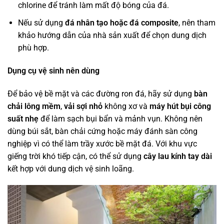
chlorine để tránh làm mất độ bóng của đá.
Nếu sử dụng
đá nhân tạo hoặc đá composite
, nên tham
khảo hướng dẫn của nhà sản xuất để chọn dung dịch
phù hợp.
Dụng cụ vệ sinh nên dùng
Để bảo vệ bề mặt và các đường ron đá, hãy sử dụng
bàn
chải lông mềm
,
vải sợi nhỏ
không xơ và
máy hút bụi công
suất nhẹ
để làm sạch bụi bẩn và mảnh vụn. Không nên
dùng búi sắt, bàn chải cứng hoặc máy đánh sàn công
nghiệp vì có thể làm trầy xước bề mặt đá. Với khu vực
giếng trời khó tiếp cận, có thể sử dụng
cây lau kính tay dài
kết hợp với dung dịch vệ sinh loãng.