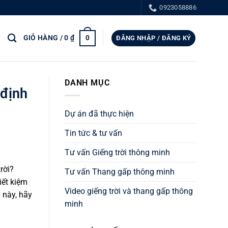
0923058886
GIỎ HÀNG /
0
₫
0
ĐĂNG NHẬP / ĐĂNG KÝ
DANH MỤC
 định
Dự án đã thực hiện
Tin tức & tư vấn
Tư vấn Giếng trời thông minh
rời?
Tư vấn Thang gấp thông minh
iết kiệm
Video giếng trời và thang gấp thông
 này, hãy
minh