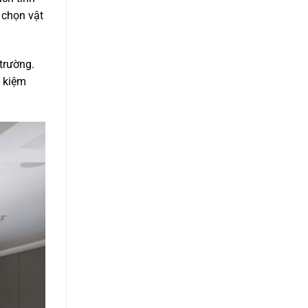
 chọn vật
 trường.
t kiệm