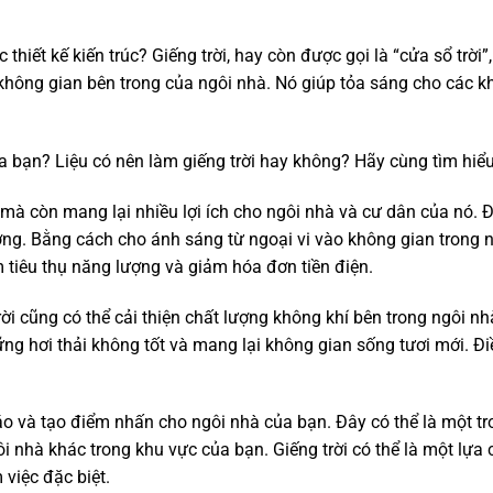
 thiết kế kiến trúc? Giếng trời, hay còn được gọi là “cửa sổ trời”
 không gian bên trong của ngôi nhà. Nó giúp tỏa sáng cho các kh
a bạn? Liệu có nên làm giếng trời hay không? Hãy cùng tìm hiểu
, mà còn mang lại nhiều lợi ích cho ngôi nhà và cư dân của nó. Đ
ợng. Bằng cách cho ánh sáng từ ngoại vi vào không gian trong 
 tiêu thụ năng lượng và giảm hóa đơn tiền điện.
rời cũng có thể cải thiện chất lượng không khí bên trong ngôi nh
ững hơi thải không tốt và mang lại không gian sống tươi mới. Đ
đáo và tạo điểm nhấn cho ngôi nhà của bạn. Đây có thể là một t
ôi nhà khác trong khu vực của bạn. Giếng trời có thể là một lựa
 việc đặc biệt.