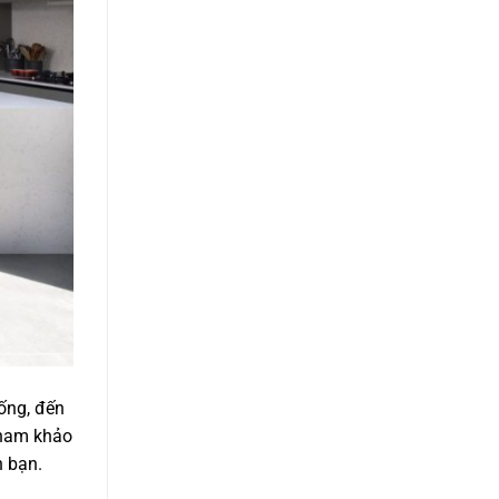
sống, đến
tham khảo
h bạn.