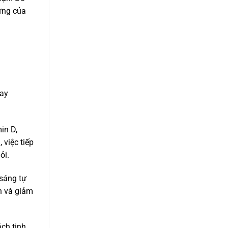
dựng của
hay
in D,
 việc tiếp
ỏi.
 sáng tự
n và giảm
ách tinh