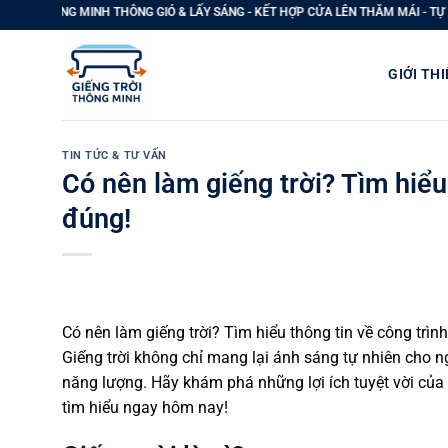
Bỏ
THÔNG GIÓ & LẤY SÁNG - KẾT HỢP CỬA LÊN THĂM MÁI - TỰ ĐỘNG THOÁT KHÓI P
qua
nội
GIỚI THI
dung
TIN TỨC & TƯ VẤN
Có nên làm giếng trời? Tìm hiểu
đúng!
Có nên làm giếng trời? Tìm hiểu thông tin về công trì
Giếng trời không chỉ mang lại ánh sáng tự nhiên cho 
năng lượng. Hãy khám phá những lợi ích tuyệt vời của 
tìm hiểu ngay hôm nay!