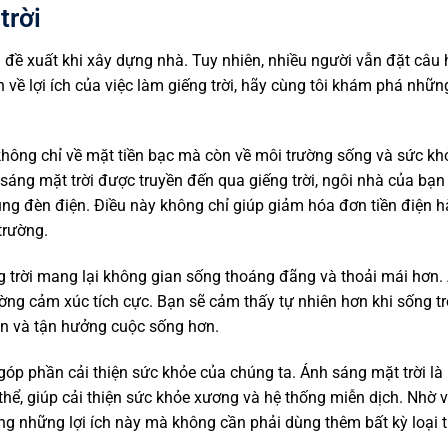
trời
a đề xuất khi xây dựng nhà. Tuy nhiên, nhiều người vẫn đặt câu 
 về lợi ích của việc làm giếng trời, hãy cùng tôi khám phá nhữ
ch không chỉ về mặt tiền bạc mà còn về môi trường sống và sức k
h sáng mặt trời được truyền đến qua giếng trời, ngôi nhà của bạ
ụng đèn điện. Điều này không chỉ giúp giảm hóa đơn tiền điện 
trường.
g trời mang lại không gian sống thoáng đãng và thoải mái hơn.
ờng cảm xúc tích cực. Bạn sẽ cảm thấy tự nhiên hơn khi sống t
ãn và tận hưởng cuộc sống hơn.
 góp phần cải thiện sức khỏe của chúng ta. Ánh sáng mặt trời là
hể, giúp cải thiện sức khỏe xương và hệ thống miễn dịch. Nhờ v
ởng những lợi ích này mà không cần phải dùng thêm bất kỳ loại 