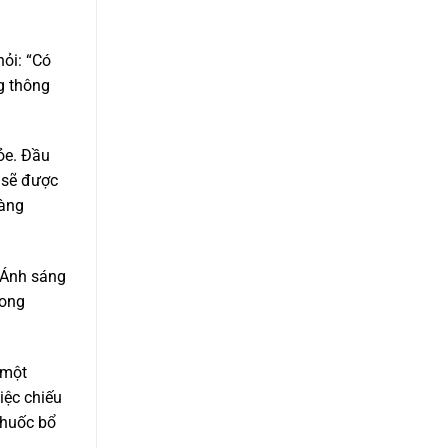
hỏi: “Có
ng thông
hỏe. Đầu
n sẽ được
hàng
 Ánh sáng
rong
 một
iệc chiếu
thuốc bổ