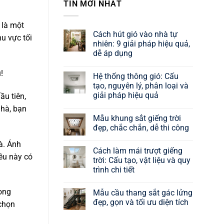
TIN MỚI NHẤT
, là một
Cách hút gió vào nhà tự
u vực tối
nhiên: 9 giải pháp hiệu quả,
dễ áp dụng
Không
có
!
Hệ thống thông gió: Cấu
bình
luận
tạo, nguyên lý, phân loại và
ở
giải pháp hiệu quả
ầu tiên,
Cách
hút
Không
nhà, bạn
gió
có
vào
Mẫu khung sắt giếng trời
bình
nhà
luận
đẹp, chắc chắn, dễ thi công
tự
ở
nhiên:
Hệ
Không
9
à. Ánh
thống
có
giải
Cách làm mái trượt giếng
thông
bình
pháp
iều này có
gió:
luận
trời: Cấu tạo, vật liệu và quy
hiệu
Cấu
ở
quả,
trình chi tiết
tạo,
Mẫu
dễ
nguyên
khung
áp
Không
lý,
sắt
dụng
có
phân
giếng
rong
Mẫu cầu thang sắt gác lửng
bình
loại
trời
luận
đẹp, gọn và tối ưu diện tích
và
đẹp,
 chọn
ở
giải
chắc
Cách
Không
pháp
chắn,
làm
có
hiệu
dễ