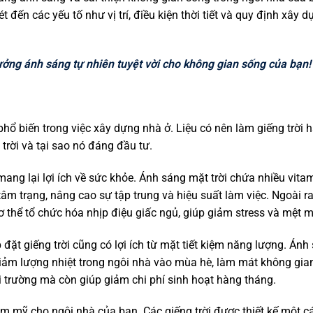
 đến các yếu tố như vị trí, điều kiện thời tiết và quy định xây 
ưởng ánh sáng tự nhiên tuyệt vời cho không gian sống của bạn!
hổ biến trong việc xây dựng nhà ở. Liệu có nên làm giếng trời 
 trời và tại sao nó đáng đầu tư.
mang lại lợi ích về sức khỏe. Ánh sáng mặt trời chứa nhiều vitam
âm trạng, nâng cao sự tập trung và hiệu suất làm việc. Ngoài ra,
ơ thể tổ chức hóa nhịp điệu giấc ngủ, giúp giảm stress và mệt m
 đặt giếng trời cũng có lợi ích từ mặt tiết kiệm năng lượng. Ánh
 giảm lượng nhiệt trong ngôi nhà vào mùa hè, làm mát không gia
 trường mà còn giúp giảm chi phí sinh hoạt hàng tháng.
hẩm mỹ cho ngôi nhà của bạn. Các giếng trời được thiết kế một c