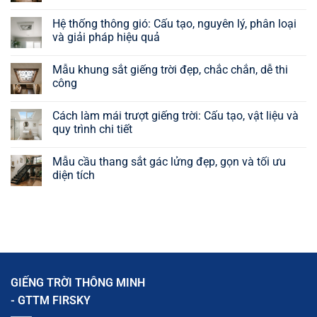
Không
có
Hệ thống thông gió: Cấu tạo, nguyên lý, phân loại
bình
luận
và giải pháp hiệu quả
ở
Cách
Không
hút
có
Mẫu khung sắt giếng trời đẹp, chắc chắn, dễ thi
gió
bình
vào
luận
công
nhà
ở
tự
Hệ
Không
nhiên:
thống
có
Cách làm mái trượt giếng trời: Cấu tạo, vật liệu và
9
thông
bình
giải
gió:
luận
quy trình chi tiết
pháp
Cấu
ở
hiệu
tạo,
Mẫu
Không
quả,
nguyên
khung
có
Mẫu cầu thang sắt gác lửng đẹp, gọn và tối ưu
dễ
lý,
sắt
bình
áp
phân
giếng
luận
diện tích
dụng
loại
trời
ở
và
đẹp,
Cách
Không
giải
chắc
làm
có
pháp
chắn,
mái
bình
hiệu
dễ
trượt
luận
quả
thi
giếng
ở
công
trời:
Mẫu
Cấu
cầu
tạo,
thang
vật
sắt
liệu
gác
GIẾNG TRỜI THÔNG MINH
và
lửng
quy
đẹp,
- GTTM FIRSKY
trình
gọn
chi
và