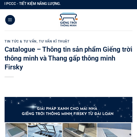
Bỏ
 - TIẾT KIỆM NĂNG LƯỢNG.
qua
nội
dung
TIN TỨC & TƯ VẤN
,
TƯ VẤN KĨ THUẬT
Catalogue – Thông tin sản phẩm Giếng trời
thông minh và Thang gấp thông minh
Firsky